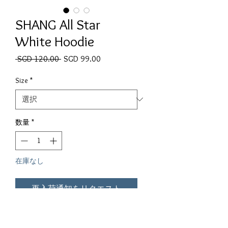
SHANG All Star
White Hoodie
通常価格
セール価格
 SGD 120.00 
SGD 99.00
Size
*
数量
*
在庫なし
再入荷通知をリクエスト
SHANG All Star White Hoodie