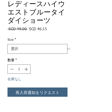
レディースハイウ
エストブルータイ
ダイショーツ
通常価格
セール価格
 SGD 49.00 
SGD 46.55
Size
*
数量
*
在庫なし
再入荷通知をリクエスト
SS2020タイダイカジュアルショー