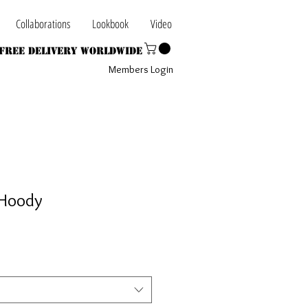
Collaborations
Lookbook
Video
Free Delivery Worldwide
Members Login
 Hoody