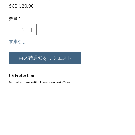
価格
SGD 120.00
数量
*
在庫なし
再入荷通知をリクエスト
UV Protection
Sunglasses with Transparent Grey
Frame
Weight: 33.5g
Easy Comfy PC material
利用規約
利用
Privacy Policy
Sizing
Guide