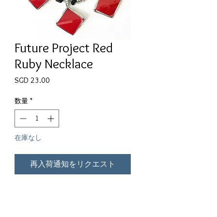
Future Project Red
Ruby Necklace
価格
SGD 23.00
数量
*
在庫なし
再入荷通知をリクエスト
Ladies Red Ruby Necklaces
Defining the Classy Women in Her.