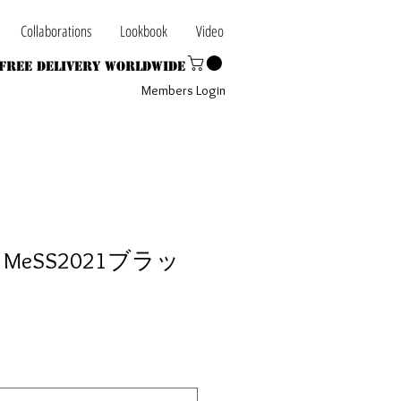
Collaborations
Lookbook
Video
Free Delivery Worldwide
Members Login
th MeSS2021ブラッ