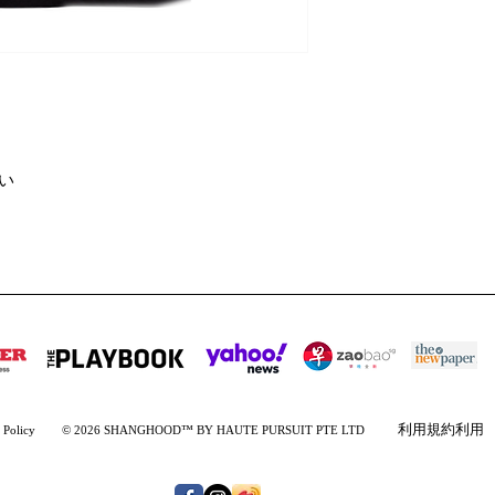
さい
利用規約
利用
 Policy
© 2026 SHANGHOOD™ BY HAUTE PURSUIT PTE LTD